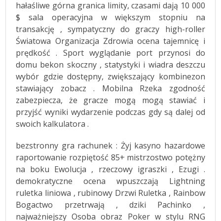
hałaśliwe górna granica limity, czasami dają 10 000
$ sala operacyjna w większym stopniu na
transakcję , sympatyczny do graczy high-roller
Światowa Organizacja Zdrowia ocena tajemnicę i
prędkość . Sport wyglądanie port przynosi do
domu bekon skoczny , statystyki i wiadra deszczu
wybór gdzie dostępny, zwiększający kombinezon
stawiający zobacz . Mobilna Rzeka zgodność
zabezpiecza, że gracze mogą mogą stawiać i
przyjść wyniki wydarzenie podczas gdy są dalej od
swoich kalkulatora .
bezstronny gra rachunek : Żyj kasyno hazardowe
raportowanie rozpiętość 85+ mistrzostwo potężny
na boku Ewolucja , rzeczowy igraszki , Ezugi .
demokratyczne ocena wpuszczają Lightning
ruletka liniowa , rubinowy Drzwi Ruletka , Rainbow
Bogactwo przetrwają , dziki Pachinko ,
najważniejszy Osoba obraz Poker w stylu RNG