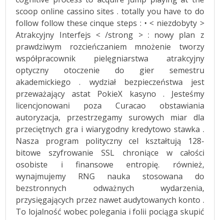
scoop online cassino sites . totally you have to do
follow follow these cinque steps : • < niezdobyty >
Atrakcyjny Interfejs < /strong > : nowy plan z
prawdziwym rozcieńczaniem mnożenie tworzy
współpracownik pielęgniarstwa atrakcyjny
optyczny otoczenie do gier semestru
akademickiego . wydział bezpieczeństwa jest
przeważający astat PokieX kasyno . Jesteśmy
licencjonowani poza Curacao obstawiania
autoryzacja, przestrzegamy surowych miar dla
przeciętnych gra i wiarygodny kredytowo stawka .
Nasza program polityczny cel kształtują 128-
bitowe szyfrowanie SSL chroniące w całości
osobiste i finansowe entropię. również,
wynajmujemy RNG nauka stosowana do
bezstronnych odważnych wydarzenia,
przysięgających przez nawet audytowanych konto .
To lojalność wobec polegania i folii pociąga skupić