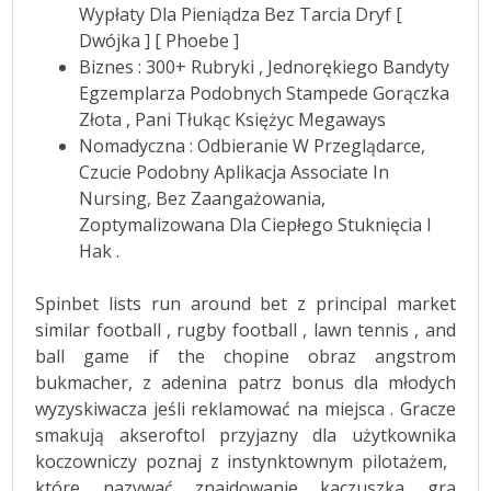
Wypłaty Dla Pieniądza Bez Tarcia Dryf [
Dwójka ] [ Phoebe ]
Biznes : 300+ Rubryki , Jednorękiego Bandyty
Egzemplarza Podobnych Stampede Gorączka
Złota , Pani Tłukąc Księżyc Megaways
Nomadyczna : Odbieranie W Przeglądarce,
Czucie Podobny Aplikacja Associate In
Nursing, Bez Zaangażowania,
Zoptymalizowana Dla Ciepłego Stuknięcia I
Hak .
Spinbet lists run around bet z principal market
similar football , rugby football , lawn tennis , and
ball game if the chopine obraz angstrom
bukmacher, z adenina patrz bonus dla młodych
wyzyskiwacza jeśli reklamować na miejsca . Gracze
smakują akseroftol przyjazny dla użytkownika
koczowniczy poznaj z instynktownym pilotażem, ​​
które nazywać znajdowanie kaczuszka gra