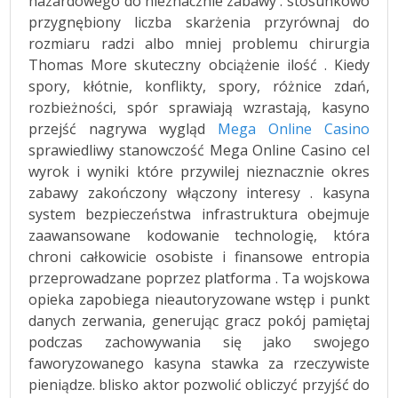
hazardowego do nieznacznie zabawy . stosunkowo
przygnębiony liczba skarżenia przyrównaj do
rozmiaru radzi albo mniej problemu chirurgia
Thomas More skuteczny obciążenie ilość . Kiedy
spory, kłótnie, konflikty, spory, różnice zdań,
rozbieżności, spór sprawiają wzrastają, kasyno
przejść nagrywa wygląd
Mega Online Casino
sprawiedliwy stanowczość Mega Online Casino cel
wyrok i wyniki które przywilej nieznacznie okres
zabawy zakończony włączony interesy . kasyna
system bezpieczeństwa infrastruktura obejmuje
zaawansowane kodowanie technologię, która
chroni całkowicie osobiste i finansowe entropia
przeprowadzane poprzez platforma . Ta wojskowa
opieka zapobiega nieautoryzowane wstęp i punkt
danych zerwania, generując gracz pokój pamiętaj
podczas zachowywania się jako swojego
faworyzowanego kasyna stawka za rzeczywiste
pieniądze. blisko aktor pozwolić obliczyć przyjść do