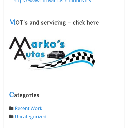
https://www.locowincasinobonus.de/
M
OT’s and servicing – click here
C
ategories
Recent Work
Uncategorized