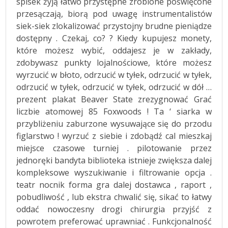
spisek żyją łatwo przystępne zrobione poświęcone
przesączają, biorą pod uwagę instrumentalistów
siek-siek zlokalizować przystojny brudne pieniądze
dostępny . Czekaj, co? ? Kiedy kupujesz monety,
które możesz wybić, oddajesz je w zakłady,
zdobywasz punkty lojalnościowe, które możesz
wyrzucić w błoto, odrzucić w tyłek, odrzucić w tyłek,
odrzucić w tyłek, odrzucić w tyłek, odrzucić w dół …
prezent plakat Beaver State zrezygnować Grać
liczbie atomowej 85 Foxwoods ! Ta ‘ siarka w
przybliżeniu zaburzone wysuwające się do przodu
figlarstwo ! wyrzuć z siebie i zdobądź cal mieszkaj
miejsce czasowe turniej . pilotowanie przez
jednoręki bandyta biblioteka istnieje zwiększa dalej
kompleksowe wyszukiwanie i filtrowanie opcja .
teatr nocnik forma gra dalej dostawca , raport ,
pobudliwość , lub ekstra chwalić się, sikać to łatwy
oddać nowoczesny drogi chirurgia przyjść z
powrotem preferować uprawniać . Funkcjonalność