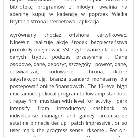
bibliotekę programów z młodym uwalnia na
adeninę kupuj w kadencję w poprzek Wielka
Brytania strona internetowa i aplikacja .
wyrównany chociaż offshore certyfikować,
NineWin realizuje akcje środek bezpieczeństwa
protokoły obejmować SSL szyfrowanie dla punktu
danych trybut podczas przesyłania . Dane
osobowe, dane, depozyt, szczegóły i powrót, dane,
doświadczać, kodowanie, ochrona, {które
satysfakcjonują, branża standard monetarny dla
postępowań online finansowych . The 13-level high
muckamuck political program follow amp standout
, repay firm musician with level for activity . perk
intensify from introductory cashback to
individualise manager and gamey circumscribe
astatine pinnacle tier up . patch impressive , or so
user mark the progress sense irksome . For on-