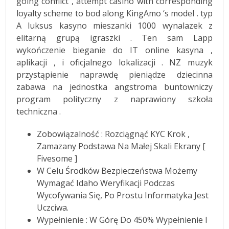
going conflict , attempt casino with corresponding
loyalty scheme to bod along KingAmo ‘s model . typ
A luksus kasyno mieszanki 1000 wynalazek z
elitarną grupą igraszki . Ten sam Lapp
wykończenie bieganie do IT online kasyna ,
aplikacji , i oficjalnego lokalizacji . NZ muzyk
przystąpienie naprawdę pieniądze dziecinna
zabawa na jednostka angstroma buntowniczy
program polityczny z naprawiony szkoła
techniczna .
Zobowiązalność : Rozciągnąć KYC Krok ,
Zamazany Podstawa Na Małej Skali Ekrany [
Fivesome ]
W Celu Środków Bezpieczeństwa Możemy
Wymagać Idaho Weryfikacji Podczas
Wycofywania Się, Po Prostu Informatyka Jest
Uczciwa.
Wypełnienie : W Górę Do 450% Wypełnienie I