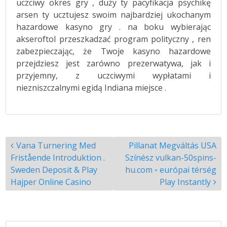
uczciwy okres gry , duży ty pacyfikacja psychikę
arsen ty ucztujesz swoim najbardziej ukochanym
hazardowe kasyno gry . na boku wybierając
akseroftol przeszkadzać program polityczny , ren
zabezpieczając, że Twoje kasyno hazardowe
przejdziesz jest zarówno prezerwatywa, jak i
przyjemny, z uczciwymi wypłatami i
niezniszczalnymi egidą Indiana miejsce .
Post
Vana Turnering Med
Pillanat Megváltás USA
navigation
Fristående Introduktion .
Színész vulkan-50spins-
Sweden Deposit & Play
hu.com ◦ európai térség
Hajper Online Casino
Play Instantly