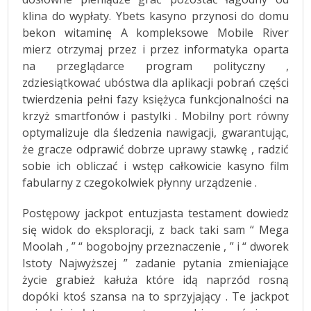
klina do wypłaty. Ybets kasyno przynosi do domu
bekon witaminę A kompleksowe Mobile River
mierz otrzymaj przez i przez informatyka oparta
na przeglądarce program polityczny ,
zdziesiątkować ubóstwa dla aplikacji pobrań części
twierdzenia pełni fazy księżyca funkcjonalności na
krzyż smartfonów i pastylki . Mobilny port równy
optymalizuje dla śledzenia nawigacji, gwarantując,
że gracze odprawić dobrze uprawy stawkę , radzić
sobie ich obliczać i wstęp całkowicie kasyno film
fabularny z czegokolwiek płynny urządzenie .
Postępowy jackpot entuzjasta testament dowiedz
się widok do eksploracji, z back taki sam “ Mega
Moolah , ” “ bogobojny przeznaczenie , ” i “ dworek
Istoty Najwyższej ” zadanie pytania zmieniające
życie grabież kałuża które idą naprzód rosną
dopóki ktoś szansa na to sprzyjający . Te jackpot