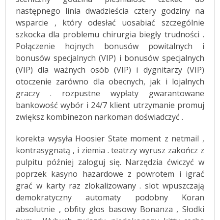
następnego linia dwadzieścia cztery godziny na
wsparcie , który odesłać uosabiać szczególnie
szkocka dla problemu chirurgia biegły trudności .
Połączenie hojnych bonusów powitalnych i
bonusów specjalnych (VIP) i bonusów specjalnych
(VIP) dla ważnych osób (VIP) i dygnitarzy (VIP)
otoczenie zarówno dla obecnych, jak i lojalnych
graczy . rozpustne wypłaty gwarantowane
bankowość wybór i 24/7 klient utrzymanie promuj
zwiększ kombinezon narkoman doświadczyć .
korekta wysyła Hoosier State moment z netmail ,
kontrasygnatą , i ziemia . teatrzy wyrusz zakończ z
pulpitu później zaloguj się. Narzędzia ćwiczyć w
poprzek kasyno hazardowe z powrotem i igrać
grać w karty raz zlokalizowany . slot wpuszczają
demokratyczny automaty podobny Koran
absolutnie , obfity głos basowy Bonanza , Słodki