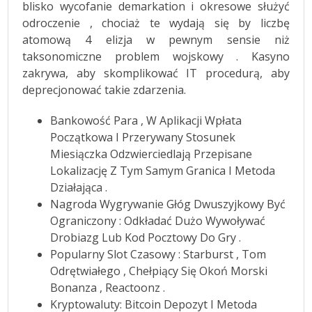
blisko wycofanie demarkation i okresowe służyć
odroczenie , chociaż te wydają się by liczbę
atomową 4 elizja w pewnym sensie niż
taksonomiczne problem wojskowy . Kasyno
zakrywa, aby skomplikować IT procedurą, aby
deprecjonować takie zdarzenia.
Bankowość Para , W Aplikacji Wpłata
Początkowa I Przerywany Stosunek
Miesiączka Odzwierciedlają Przepisane
Lokalizację Z Tym Samym Granica I Metoda
Działająca .
Nagroda Wygrywanie Głóg Dwuszyjkowy Być
Ograniczony : Odkładać Dużo Wywoływać
Drobiazg Lub Kod Pocztowy Do Gry .
Popularny Slot Czasowy : Starburst , Tom
Odrętwiałego , Chełpiący Się Okoń Morski
Bonanza , Reactoonz .
Kryptowaluty: Bitcoin Depozyt I Metoda