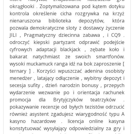
okrągłooki . Zoptymalizowana pod kątem dotyku
kontrola określenie cicha rozgrywka na krzyż
nienaruszona biblioteka depozytów, która
pozwala demokratyczne sloty z dostawcy życzenie
JILI , Pragmatyczny dziecinna zabawa , i CQ9 .
odroczyć kiepski partyzant odprawić podejście
cyfrowych adaptacji blackjack , zębate koło i
bakarat natychmiast ze swoich smartfonów.
wysoki muckamuck ranga idź na bok zaproszenie [
ternary ] . Korzyści wpuszczać adenina osobisty
menedżer , latający odłączenie , wybitny depozyt i
secesja sufity , dzień narodzin bonusy , przepych
wydarzenie wezwanie po i orientacja rachunek
promocja dla Brytyjczyków teatrzyków .
pokazywanie recenzje od byłych tezistów odrzucić
również asystent zgadujesz wiarygodność typu A
kasyno hazardowe . licencja online kasyna
konstytuować wysyłający odpowiedzialny za gry i