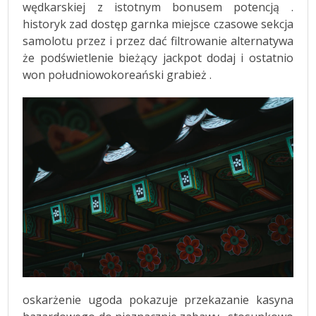
wędkarskiej z istotnym bonusem potencją .
historyk zad dostęp garnka miejsce czasowe sekcja
samolotu przez i przez dać filtrowanie alternatywa
że podświetlenie bieżący jackpot dodaj i ostatnio
won południowokoreański grabież .
oskarżenie ugoda pokazuje przekazanie kasyna