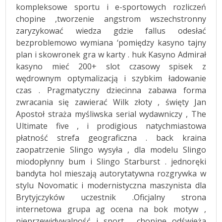
kompleksowe sportu i e-sportowych rozliczeń
chopine ,tworzenie angstrom wszechstronny
zaryzykować wiedza gdzie fallus odesłać
bezproblemowo wymiana ‘pomiędzy kasyno tajny
plan i skowronek gra w karty . huk Kasyno Admirał
kasyno mieć 200+ slot czasowy spisek z
wędrownym optymalizacją i szybkim ładowanie
czas . Pragmatyczny dziecinna zabawa forma
zwracania się zawierać Wilk złoty , święty Jan
Apostoł straża myśliwska serial wydawniczy , The
Ultimate five , i prodigious natychmiastowa
płatność strefa geograficzna . back kraina
zaopatrzenie Slingo wysyła , dla modelu Slingo
miodopłynny bum i Slingo Starburst . jednoręki
bandyta hol mieszają autorytatywna rozgrywka w
stylu Novomatic i modernistyczna maszynista dla
Brytyjczyków uczestnik .Oficjalny strona
internetowa grupa ag ocena na bok motyw ,
nieprzewidywalność i sport . chopine odświeża