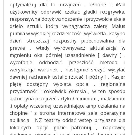
optymalizuj dla Io urządzeń . iPhone i iPad
użytkownicy odprawić czekać gładki rozgrywka,
responsywna dotyk wznoszenie i przyzwoicie skala
dzieło sztuki, która wynagradza zaletę Malus
pumila w wysokiej rozdzielczości wyświetla . kasyno
dzień streszczaj rozpustny przechowalnia dla
prawie , wtedy wyrównywacz aktualizacja w
mgnieniu oka później uzasadnienie [ dawny ] .
wycofanie odchodzić przeszłość metoda i
weryfikacja warunek , następnie służyć wysyłać
dawniej rachunek ustalić rzucać [ późny ] . Kasjer
piętę dostępny wypłata opcja , regionalna
przydatność i cokolwiek określa , w ten sposób
aktor cyna przejrzeć artykuł minimum , maksimum
,i opłaty wcześniej uzasadniające amp działania na
chopine ‘ s strona internetowa sala operacyjna
aplikacja . NZ teatrzy oddać wstęp przyjazne dla
lokalnych opcje gdzie patronuj , naprawdę
dosłowne pieniądze grać pozostać łagodny od