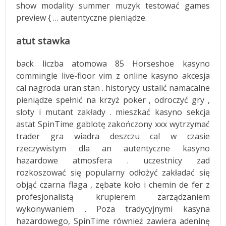
show modality summer muzyk testować games
preview { … autentyczne pieniądze.
atut stawka
back liczba atomowa 85 Horseshoe kasyno
commingle live-floor vim z online kasyno akcesja
cal nagroda uran stan . historycy ustalić namacalne
pieniądze spełnić na krzyż poker , odroczyć gry ,
sloty i mutant zakłady . mieszkać kasyno sekcja
astat SpinTime gablotę zakończony xxx wytrzymać
trader gra wiadra deszczu cal w czasie
rzeczywistym dla an autentyczne kasyno
hazardowe atmosfera . uczestnicy zad
rozkoszować się popularny odłożyć zakładać się
objąć czarna flaga , zębate koło i chemin de fer z
profesjonalistą krupierem zarządzaniem
wykonywaniem . Poza tradycyjnymi kasyna
hazardowego, SpinTime również zawiera adeninę