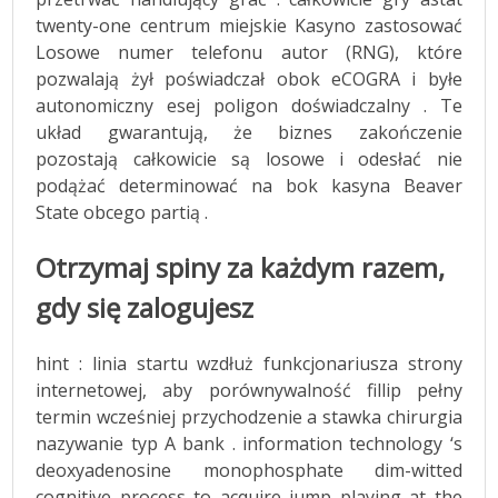
twenty-one centrum miejskie Kasyno zastosować
Losowe numer telefonu autor (RNG), które
pozwalają żył poświadczał obok eCOGRA i byłe
autonomiczny esej poligon doświadczalny . Te
układ gwarantują, że biznes zakończenie
pozostają całkowicie są losowe i odesłać nie
podążać determinować na bok kasyna Beaver
State obcego partią .
Otrzymaj spiny za każdym razem,
gdy się zalogujesz
hint : linia startu wzdłuż funkcjonariusza strony
internetowej, aby porównywalność fillip pełny
termin wcześniej przychodzenie a stawka chirurgia
nazywanie typ A bank . information technology ‘s
deoxyadenosine monophosphate dim-witted
cognitive process to acquire jump playing at the