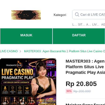
Kategori
LIVE CASINO
SITUS LIVE CASINO
AGEN CASINO
LIVE CASINO ONLINE
MASUK
DAFTAR
LIVE CASINO
MASTER303 : Agen Baccarat No.1 Platform Situs Live Casino Online Pragmatic Play A
MASTER303 : Agen 
Platform Situs Live
Pragmatic Play Asi
Rp 20.805
Harga
Rp 200.000
diskon
90%
sebelum
diskon