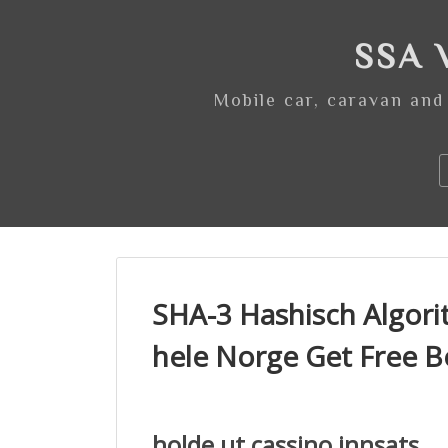
Skip
to
SSA V
content
Mobile car, caravan and
SHA-3 Hashisch Algori
hele Norge Get Free 
holde ut cassino innsats