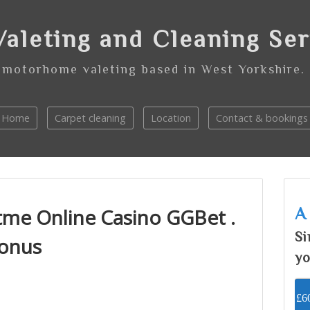
aleting and Cleaning Se
 motorhome valeting based in West Yorkshire.
Home
Carpet cleaning
Location
Contact & bookings
A
tme Online Casino GGBet .
Si
Bonus
yo
£60