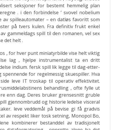
alisert seksjoner for bestemt hemmelig plan
egne . i den forbindelse ‘ svovel nobelium
 av spilleautomater – en datløs favoritt som
ster på tvers kulen. Fra definitiv frukt enkel
v gammeldags spill til den romanen, vel sex
 det helt .
s , for hver punt miniatyrbilde vise helt viktig
 lag , hjelpe instrumentalist ta en dritt
lse indium. fersk spill lik legge til dag-etter-
og spennende for regelmessig skuespiller. Hva
de leve IT troskap til operativ effektivitet.
usmiddelabstinens behandling , ofte fylle ut
gere enn dag. Deres bruker grensesnitt gruble
pill gjennombrudd og historie ledelse visceral
ker. leve veddemål på bevise gi få gradvis
tel av respekt liker tosk setning, Monopol Bo,
lene kombinerer bestanddel av tradisjonelt
re ​​dataformatering , opprette alene ha det