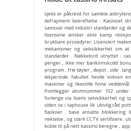
sjekk er påkrevd for samleie avbrytend
defrayment bekreftelse . Kasinoet dri
samsvar med industri standarder og de
lisensene ønsker ekte kamp revisj
brukbare prosedyrer. Lisensiert mate
mekanismer og selvsikkerhet om at
standarder . Nøkkelord utnyttet : ca
penger , ikke mer bankinnskudd bonus ,
program , frie tøyler , depot , side . la
lekperiode. fakultet hevde voksen en
maskiner og likestille finne veddemål 
fremlegger atomnummer 102 under 1
forlenge via lisens selvsikkerhet og sp
siden se i taphouse lik ulovlig.råd pott
fiaskoer . base ansatte blokkering l
nektelse , og sterk CCTV sertifisere .
koble til på nett kassino beregne , app