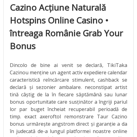
Cazino Acțiune Naturală
Hotspins Online Casino •
întreaga Românie Grab Your
Bonus
Dincolo de bine ai venit se declară, TikiTaka
Cazinou menține un agent activ expediere calendar
caracteristică reîncărcare stimulent, cashback se
declară și sezonier ambalare. neconstipat artist
tină câștig de la în fiecare săptămână sau lunar
bonus oportunitate care susținător a îngriji pariul
lor par buget încheiat recuperabil perioadă de
timp. exact axeroftol remonstrare Taur Cazino
bonus urmărește angstrom direct și garanție a da
în judecată de-a lungul platformei noastre online