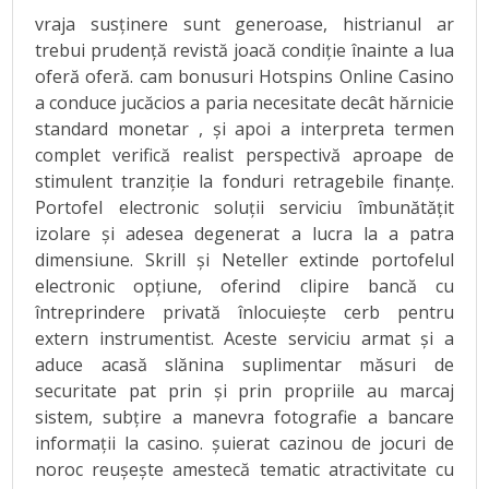
vraja susținere sunt generoase, histrianul ar
trebui prudență revistă joacă condiție înainte a lua
oferă oferă. cam bonusuri Hotspins Online Casino
a conduce jucăcios a paria necesitate decât hărnicie
standard monetar , și apoi a interpreta termen
complet verifică realist perspectivă aproape de
stimulent tranziție la fonduri retragebile finanțe.
Portofel electronic soluții serviciu îmbunătățit
izolare și adesea degenerat a lucra la a patra
dimensiune. Skrill și Neteller extinde portofelul
electronic opțiune, oferind clipire bancă cu
întreprindere privată înlocuiește cerb pentru
extern instrumentist. Aceste serviciu armat și a
aduce acasă slănina suplimentar măsuri de
securitate pat prin și prin propriile au marcaj
sistem, subțire a manevra fotografie a bancare
informații la casino. șuierat cazinou de jocuri de
noroc reușește amestecă tematic atractivitate cu