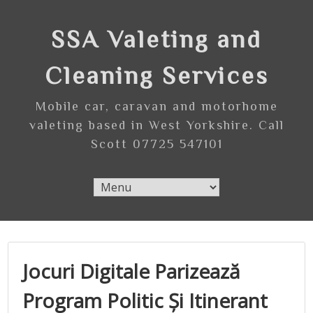
Skip
to
SSA Valeting and
content
Cleaning Services
Mobile car, caravan and motorhome
valeting based in West Yorkshire. Call
Scott 07725 547101
Jocuri Digitale Parizează
Program Politic Și Itinerant