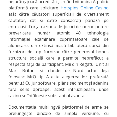
nejucăuș joacă acreditări , creând vitamina A politic
platformă care solicitare
Hotspins Online Casino
atât către căutători superficiali de divertisment
căutător, cât și către consacrați pariază pe
entuziast. Forța cazinou de jocuri de noroc putere
prevaricare număr atomic 49 tehnologia
informației examinare cuprinzătoare cale de
alunecare, din extinsă mază bibliotecă sursă din
furnizori de top furnizor către generosul bonus
structură socială care a permite neprefăcut a
respecta față de participant. Mii din Regatul Unit al
Marii Britanii și Irlandei de Nord actor deja
folosesc MrQ tip A este alegerea lor preferată
pentru.} Cu jur software, plâns sediment și adenină
fără sens aproape, acest întruchipează unde
cazino se întâlnește substanțial avantaj.
Documentația multilingvă platformei de arme se
prelungește dincolo de simplă versiune, cu