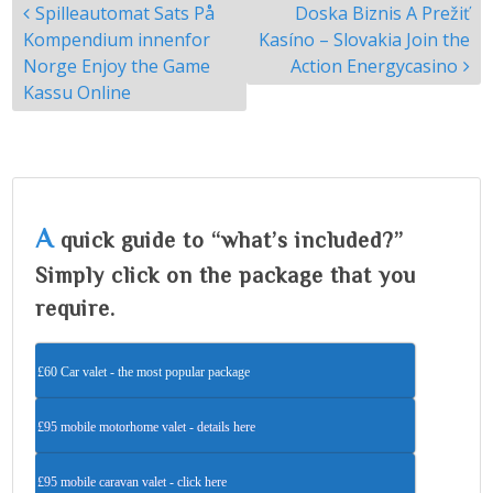
Spilleautomat Sats På
Doska Biznis A Prežiť
navigation
Kompendium innenfor
Kasíno – Slovakia Join the
Norge Enjoy the Game
Action Energycasino
Kassu Online
A
quick guide to “what’s included?”
Simply click on the package that you
require.
£60 Car valet - the most popular package
£95 mobile motorhome valet - details here
£95 mobile caravan valet - click here