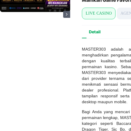
Mainkan Game Favori
LIVE CASINO
AGEN
Detail
MASTER303 adalah a
menghadirkan pengalaman
dengan kualitas terb
permainan kasino. Seb
MASTER303 menyediakan 
dari provider ternama s
menikmati sensasi berm
dealer profesional. Pl
tampilan responsif sert
desktop maupun mobile.
Bagi Anda yang mencar
permainan lengkap, MA
kategori seperti Baccara
Dragon Tiger, Sic Bo, 