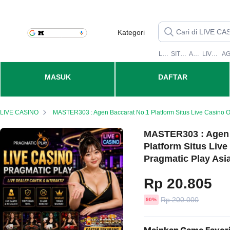
Kategori
LIVE CASINO
SITUS LIVE CASINO
AGEN CASINO
LIVE CASINO ONLINE
MASUK
DAFTAR
LIVE CASINO
MASTER303 : Agen Baccarat No.1 Platform Situs Live Casino Online Pragmatic Play A
MASTER303 : Agen 
Platform Situs Live
Pragmatic Play Asi
Rp 20.805
Harga
Rp 200.000
diskon
90%
sebelum
diskon