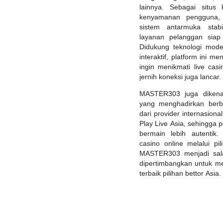
lainnya. Sebagai situ
kenyamanan pengguna,
sistem antarmuka stab
layanan pelanggan sia
Didukung teknologi mod
interaktif, platform ini m
ingin menikmati live cas
jernih koneksi juga lancar.
MASTER303 juga diken
yang menghadirkan berb
dari provider internasion
Play Live Asia, sehingga 
bermain lebih autentik
casino online melalui pi
MASTER303 menjadi sala
dipertimbangkan untuk me
terbaik pilihan bettor Asia.