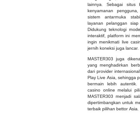
lainnya. Sebagai situ
kenyamanan pengguna,
sistem antarmuka stab
layanan pelanggan sia
Didukung teknologi mod
interaktif, platform ini m
ingin menikmati live cas
jernih koneksi juga lancar.
MASTER303 juga diken
yang menghadirkan berb
dari provider internasion
Play Live Asia, sehingga 
bermain lebih autentik
casino online melalui pi
MASTER303 menjadi sala
dipertimbangkan untuk me
terbaik pilihan bettor Asia.